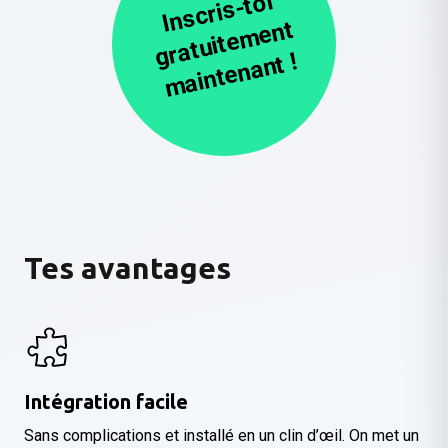
I
n
s
cri
s-t
oi
gr
at
uit
e
m
e
m
ai
nt
e
n
a
nt
nt !
Tes avantages
Intégration facile
Sans complications et installé en un clin d’œil. On met un